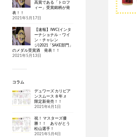
高賞である「トロフ
ィー」受賞銘柄が発
表！！
2021年5月17日
【速報】IWC(インタ
ーナショナル・ワイ
ン・チャレン
ジ)2021「SAKE部門」
のメダル受賞酒 発表！！
2021年5月13日
コラム
デュワーズ カリビア
ンスムース ８年 ♬
限定新発売！！
2021年6月1日
祝！ マスターズ優
勝！！ ありがとう
松山選手！
2021年5月4日