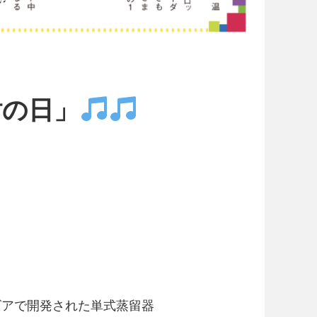
酎の日」
ビアで開発された単式蒸留器