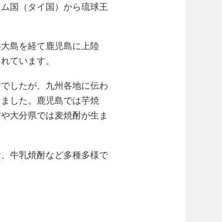
ャム国（タイ国）から琉球王
美大島を経て鹿児島に上陸
されています。
酎でしたが、九州各地に伝わ
しました。鹿児島では芋焼
方や大分県では麦焼酎が生ま
酎、牛乳焼酎など多種多様で
。